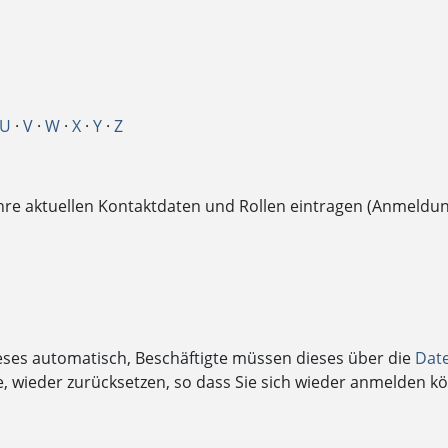
U
·
V
·
W
·
X
·
Y
·
Z
Ihre aktuellen Kontaktdaten und Rollen eintragen (Anmeldu
ieses automatisch, Beschäftigte müssen dieses über die
Dat
 wieder zurücksetzen, so dass Sie sich wieder anmelden k