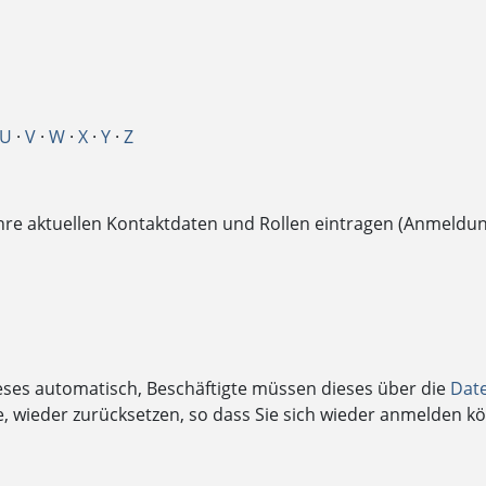
U
·
V
·
W
·
X
·
Y
·
Z
Ihre aktuellen Kontaktdaten und Rollen eintragen (Anmeldu
ieses automatisch, Beschäftigte müssen dieses über die
Dat
 wieder zurücksetzen, so dass Sie sich wieder anmelden k